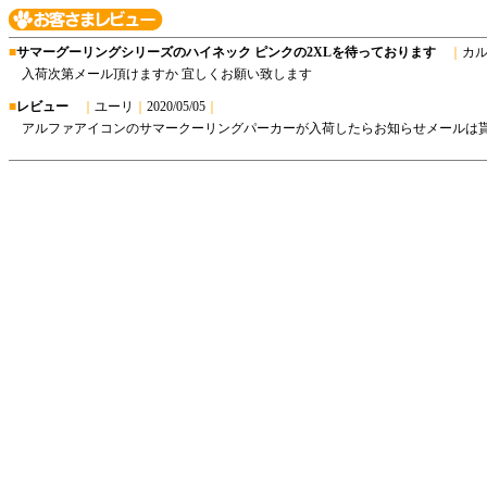
■
サマーグーリングシリーズのハイネック ピンクの2XLを待っております
｜
カ
入荷次第メール頂けますか 宜しくお願い致します
■
レビュー
｜
ユーリ
｜
2020/05/05
｜
アルファアイコンのサマークーリングパーカーが入荷したらお知らせメールは