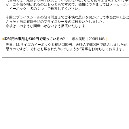
【当店では、定価より高く販売している品は1点たりともありません】という事
が、ご不信を抱かれるのはもっともですので、価格につきましてはメーカーホ
「イーポック 犬のくつ」で検索してください。
今回はプライスシールの貼り間違えでご不快な思いをおかけして本当に申し訳
さっそく当店在庫全品のプライスシールの点検をいたしました。
今後はこのような間違いがないよう徹底いたします。
■
5250円の製品を6300円で売っているの?
｜
米木美明
｜
2008/11/08
｜
先日、LLサイズのイーポックを税込6300円、送料込で6800円で購入しまし
思うのですが。それとも騙された?のでしょうか?返事をお待ちしております。