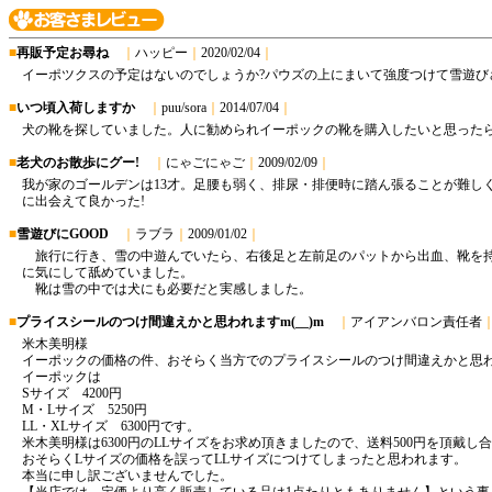
■
再販予定お尋ね
｜
ハッピー
｜
2020/02/04
｜
イーポツクスの予定はないのでしょうか?パウズの上にまいて強度つけて雪遊び
■
いつ頃入荷しますか
｜
puu/sora
｜
2014/07/04
｜
犬の靴を探していました。人に勧められイーポックの靴を購入したいと思った
■
老犬のお散歩にグー!
｜
にゃごにゃご
｜
2009/02/09
｜
我が家のゴールデンは13才。足腰も弱く、排尿・排便時に踏ん張ることが難し
に出会えて良かった!
■
雪遊びにGOOD
｜
ラブラ
｜
2009/01/02
｜
旅行に行き、雪の中遊んでいたら、右後足と左前足のパットから出血、靴を持
に気にして舐めていました。
靴は雪の中では犬にも必要だと実感しました。
■
プライスシールのつけ間違えかと思われますm(__)m
｜
アイアンバロン責任者
米木美明様
イーポックの価格の件、おそらく当方でのプライスシールのつけ間違えかと思
イーポックは
Sサイズ 4200円
M・Lサイズ 5250円
LL・XLサイズ 6300円です。
米木美明様は6300円のLLサイズをお求め頂きましたので、送料500円を頂戴し合
おそらくLサイズの価格を誤ってLLサイズにつけてしまったと思われます。
本当に申し訳ございませんでした。